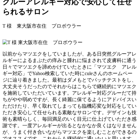
グルーアレルギー対応で安心して任せ
られるサロン
T 様
東大阪市在住 プロボウラー
以前からマツエクをしていましたが、ある日突然グルーアレ
ルギーによるまぶたの痒みと腫れに悩まされて皮膚科に通う
日々でマツエクを諦めかけていたときに「マツエク アレル
ギー対応」でYahoo検索していた時にculeさんのホームペー
ジに辿り着きました。最初はダメもとでパッチテストをし、
大丈夫そうだったのでそれからはこちらで継続的にマツエク
を施術していただいています。アレルギー対応グルーだて持
ちがやや弱めですが、長く綺麗に保てるようにアドバイスい
ただけたり、早く取れてしまっても臨機応変な対応をしてい
ただき安心して任せられる素敵なサロンです。デザインも技
術も素晴らしく、毎回満足のいく目元に仕上げていただき感
謝です。一度アレルギーが出るとなかなか良くはなりません
が、うまく付き合いながらマツエクを楽しむことができるの
でオススメです。これからも継続的に通いたいと思います。